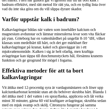
det märks. I den här guiden går vi igenom hur du tar bort kalk i
badrum effektivt, med rätt metod för rätt yta, och en tydlig lista över
vad du inte ska göra om du vill slippa dyrare skador.
Varför uppstår kalk i badrum?
Kalkavlagringar bildas när vatten som innehåller kalcium och
magnesium avdunstar och lämnar mineralerna kvar som vita fläckar
på ytan. Göteborg har en vattenhårdhet på ungefär 8-10 °dH, vilket
klassas som medelhårt till hårt, och det ger märkbart fler
kalkavlagringar på kranar, kakel och glasväggar än i ett
mjukvattenområde. Kalken i sig är helt ofarlig, men kraftiga
avlagringar kan täppa till duschmunstyckets hål, försämra kranens
funktion och ge grogrund för mögel i fogarna.
Effektiva metoder för att ta bort
kalkavlagringar
Vit ättika med 12-procentig syra är vardagsmästaren och löser upp
kalciumkarbonat kemiskt utan att du behöver skrubba hårt. Blanda 1
del ättika med 1 del vatten i en sprayflaska, applicera och låt verka
minst 30 minuter, gärna 60 vid kraftigare avlagringar, skrubba sedan
med en mjuk svamp och skölj. Citronsyra fungerar på samma