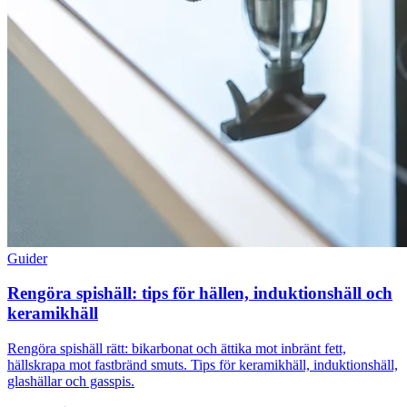
Guider
Rengöra spishäll: tips för hällen, induktionshäll och
keramikhäll
Rengöra spishäll rätt: bikarbonat och ättika mot inbränt fett,
hällskrapa mot fastbränd smuts. Tips för keramikhäll, induktionshäll,
glashällar och gasspis.