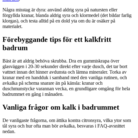
Några misstag är dyra: använd aldrig syra på natursten eller
förgyllda kranar, blanda aldrig syra och klormedel (det bildar farlig
klorgas), och testa alltid på en dold yta om du är osäker på
materialet.
Förebyggande tips för ett kalkfritt
badrum
Bäst är att aldrig behöva skrubba. Dra en gummiskrapa över
glasväggen i 20-30 sekunder direkt efter varje dusch, det tar bort
vattnet innan det hinner avdunsta och lämna mineraler. Torka av
kranar med en handduk i samband med den vanliga rutinen, och
avkalka på schema snarare än på känsla: kranar och
duschmunstycke varannan vecka, en grundligare omgång för hela
badrummet en gång i månaden.
Vanliga frågor om kalk i badrummet
De vanligaste frågorna, om ättika kontra citronsyra, vilka ytor som
tål syra och hur ofta man bör avkalka, besvaras i FAQ-avsnittet
nedan.