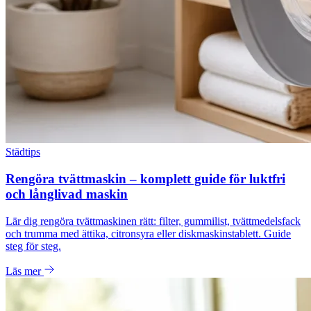
Städtips
Rengöra tvättmaskin – komplett guide för luktfri
och långlivad maskin
Lär dig rengöra tvättmaskinen rätt: filter, gummilist, tvättmedelsfack
och trumma med ättika, citronsyra eller diskmaskinstablett. Guide
steg för steg.
Läs mer