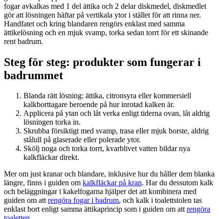
fogar avkalkas med 1 del ättika och 2 delar diskmedel, diskmedlet
gör att lösningen häftar på vertikala ytor i stället för att rinna ner.
Handfatet och kring blandaren rengörs enklast med samma
ättikelösning och en mjuk svamp, torka sedan torrt för ett skinande
rent badrum.
Steg för steg: produkter som fungerar i
badrummet
Blanda rätt lösning: ättika, citronsyra eller kommersiell
kalkborttagare beroende på hur inrotad kalken är.
Applicera på ytan och låt verka enligt tiderna ovan, låt aldrig
lösningen torka in.
Skrubba försiktigt med svamp, trasa eller mjuk borste, aldrig
stålull på glaserade eller polerade ytor.
Skölj noga och torka torrt, kvarblivet vatten bildar nya
kalkfläckar direkt.
Mer om just kranar och blandare, inklusive hur du håller dem blanka
längre, finns i guiden om
kalkfläckar på kran
. Har du dessutom kalk
och beläggningar i kakelfogarna hjälper det att kombinera med
guiden om att
rengöra fogar i badrum
, och kalk i toalettstolen tas
enklast bort enligt samma ättikaprincip som i guiden om att
rengöra
toaletten
.