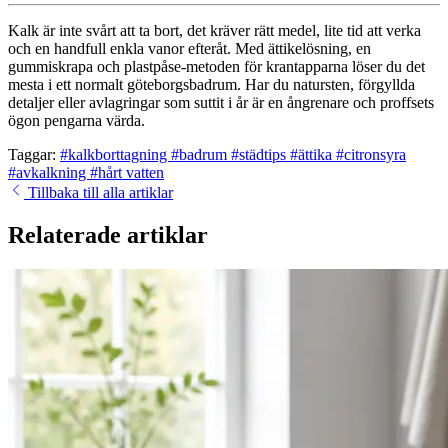
Kalk är inte svårt att ta bort, det kräver rätt medel, lite tid att verka
och en handfull enkla vanor efteråt. Med ättikelösning, en
gummiskrapa och plastpåse-metoden för krantapparna löser du det
mesta i ett normalt göteborgsbadrum. Har du natursten, förgyllda
detaljer eller avlagringar som suttit i år är en ångrenare och proffsets
ögon pengarna värda.
Taggar:
#kalkborttagning
#badrum
#städtips
#ättika
#citronsyra
#avkalkning
#hårt vatten
Tillbaka till alla artiklar
Relaterade artiklar