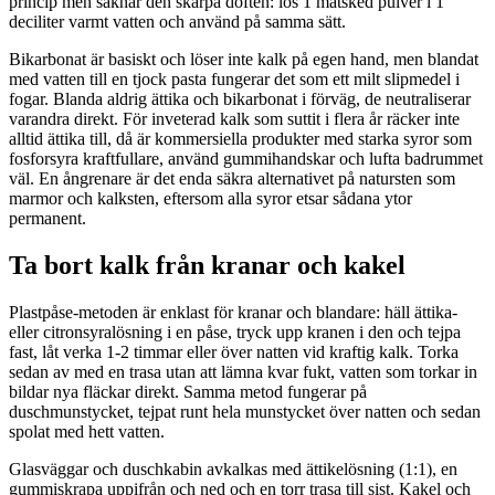
princip men saknar den skarpa doften: lös 1 matsked pulver i 1
deciliter varmt vatten och använd på samma sätt.
Bikarbonat är basiskt och löser inte kalk på egen hand, men blandat
med vatten till en tjock pasta fungerar det som ett milt slipmedel i
fogar. Blanda aldrig ättika och bikarbonat i förväg, de neutraliserar
varandra direkt. För inveterad kalk som suttit i flera år räcker inte
alltid ättika till, då är kommersiella produkter med starka syror som
fosforsyra kraftfullare, använd gummihandskar och lufta badrummet
väl. En ångrenare är det enda säkra alternativet på natursten som
marmor och kalksten, eftersom alla syror etsar sådana ytor
permanent.
Ta bort kalk från kranar och kakel
Plastpåse-metoden är enklast för kranar och blandare: häll ättika-
eller citronsyralösning i en påse, tryck upp kranen i den och tejpa
fast, låt verka 1-2 timmar eller över natten vid kraftig kalk. Torka
sedan av med en trasa utan att lämna kvar fukt, vatten som torkar in
bildar nya fläckar direkt. Samma metod fungerar på
duschmunstycket, tejpat runt hela munstycket över natten och sedan
spolat med hett vatten.
Glasväggar och duschkabin avkalkas med ättikelösning (1:1), en
gummiskrapa uppifrån och ned och en torr trasa till sist. Kakel och