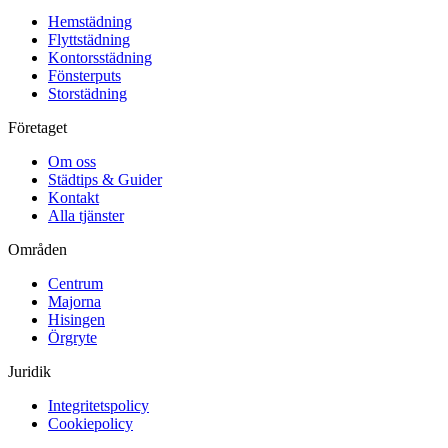
Hemstädning
Flyttstädning
Kontorsstädning
Fönsterputs
Storstädning
Företaget
Om oss
Städtips & Guider
Kontakt
Alla tjänster
Områden
Centrum
Majorna
Hisingen
Örgryte
Juridik
Integritetspolicy
Cookiepolicy