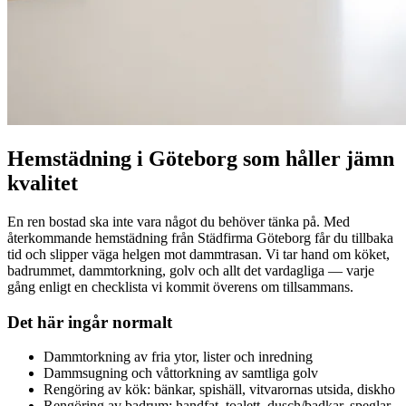
Hemstädning i Göteborg som håller jämn
kvalitet
En ren bostad ska inte vara något du behöver tänka på. Med
återkommande hemstädning från Städfirma Göteborg får du tillbaka
tid och slipper väga helgen mot dammtrasan. Vi tar hand om köket,
badrummet, dammtorkning, golv och allt det vardagliga — varje
gång enligt en checklista vi kommit överens om tillsammans.
Det här ingår normalt
Dammtorkning av fria ytor, lister och inredning
Dammsugning och våttorkning av samtliga golv
Rengöring av kök: bänkar, spishäll, vitvarornas utsida, diskho
Rengöring av badrum: handfat, toalett, dusch/badkar, speglar