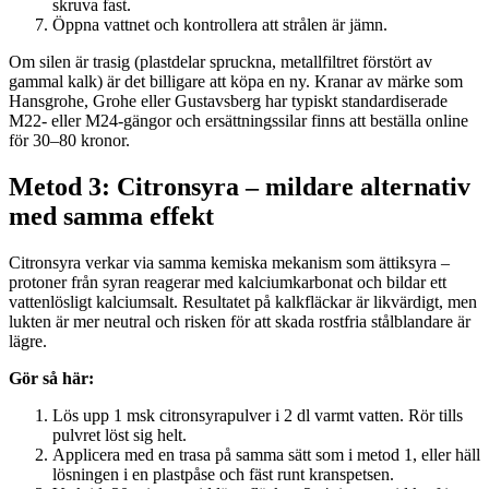
skruva fast.
Öppna vattnet och kontrollera att strålen är jämn.
Om silen är trasig (plastdelar spruckna, metallfiltret förstört av
gammal kalk) är det billigare att köpa en ny. Kranar av märke som
Hansgrohe, Grohe eller Gustavsberg har typiskt standardiserade
M22- eller M24-gängor och ersättningssilar finns att beställa online
för 30–80 kronor.
Metod 3: Citronsyra – mildare alternativ
med samma effekt
Citronsyra verkar via samma kemiska mekanism som ättiksyra –
protoner från syran reagerar med kalciumkarbonat och bildar ett
vattenlösligt kalciumsalt. Resultatet på kalkfläckar är likvärdigt, men
lukten är mer neutral och risken för att skada rostfria stålblandare är
lägre.
Gör så här:
Lös upp 1 msk citronsyrapulver i 2 dl varmt vatten. Rör tills
pulvret löst sig helt.
Applicera med en trasa på samma sätt som i metod 1, eller häll
lösningen i en plastpåse och fäst runt kranspetsen.