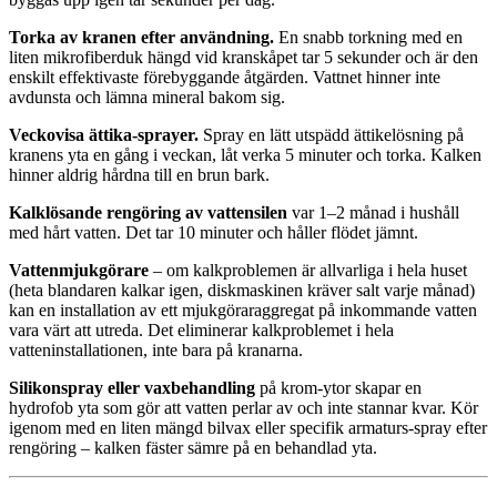
Torka av kranen efter användning.
En snabb torkning med en
liten mikrofiberduk hängd vid kranskåpet tar 5 sekunder och är den
enskilt effektivaste förebyggande åtgärden. Vattnet hinner inte
avdunsta och lämna mineral bakom sig.
Veckovisa ättika-sprayer.
Spray en lätt utspädd ättikelösning på
kranens yta en gång i veckan, låt verka 5 minuter och torka. Kalken
hinner aldrig hårdna till en brun bark.
Kalklösande rengöring av vattensilen
var 1–2 månad i hushåll
med hårt vatten. Det tar 10 minuter och håller flödet jämnt.
Vattenmjukgörare
– om kalkproblemen är allvarliga i hela huset
(heta blandaren kalkar igen, diskmaskinen kräver salt varje månad)
kan en installation av ett mjukgöraraggregat på inkommande vatten
vara värt att utreda. Det eliminerar kalkproblemet i hela
vatteninstallationen, inte bara på kranarna.
Silikonspray eller vaxbehandling
på krom-ytor skapar en
hydrofob yta som gör att vatten perlar av och inte stannar kvar. Kör
igenom med en liten mängd bilvax eller specifik armaturs-spray efter
rengöring – kalken fäster sämre på en behandlad yta.