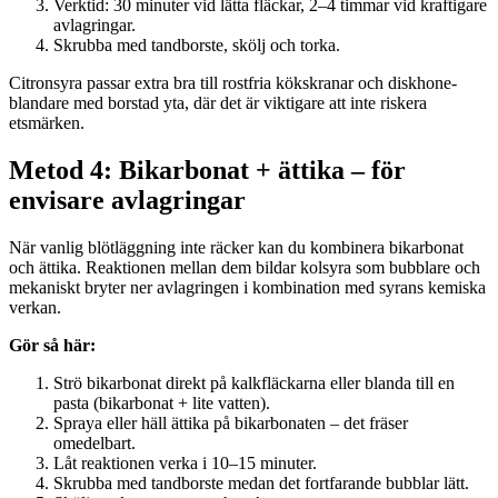
Verktid: 30 minuter vid lätta fläckar, 2–4 timmar vid kraftigare
avlagringar.
Skrubba med tandborste, skölj och torka.
Citronsyra passar extra bra till rostfria kökskranar och diskhone-
blandare med borstad yta, där det är viktigare att inte riskera
etsmärken.
Metod 4: Bikarbonat + ättika – för
envisare avlagringar
När vanlig blötläggning inte räcker kan du kombinera bikarbonat
och ättika. Reaktionen mellan dem bildar kolsyra som bubblare och
mekaniskt bryter ner avlagringen i kombination med syrans kemiska
verkan.
Gör så här:
Strö bikarbonat direkt på kalkfläckarna eller blanda till en
pasta (bikarbonat + lite vatten).
Spraya eller häll ättika på bikarbonaten – det fräser
omedelbart.
Låt reaktionen verka i 10–15 minuter.
Skrubba med tandborste medan det fortfarande bubblar lätt.