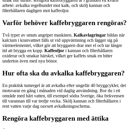
smak blir surare. Rengöra kaffebryggaren är i grunden ett kvarts
arbete: avkalka regelbundet mot kalk, och skölj kannan och
filterhållaren dagligen mot kaffeoljor.
Varför behöver kaffebryggaren rengöras?
Två typer av smuts angriper maskinen.
Kalkavlagringar
bildas när
kalcium i kranvattnet fälls ut vid uppvärmning och lägger sig på
värmeelementet, vilket gör att bryggaren drar mer el och tar längre
tid att brygga en kopp.
Kaffeoljor
i kannan och filterhållaren
oxiderar och smakar härsket, vilket ger kaffets smak en bitter
underton även med nya bönor.
Hur ofta ska du avkalka kaffebryggaren?
En praktisk tumregel är att avkalka efter ungefär 40 bryggcykler, det
motsvarar en gång i månaden vid daglig användning. Bor du i ett
område med hårt vatten, till exempel södra Sverige, öka frekvensen
till varannan till var tredje vecka. Skölj kannan och filterhållaren i
rent vatten varje dag oavsett avkalkningsschema.
Rengöra kaffebryggaren med ättika