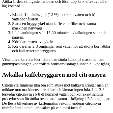
Ättika är den vanligaste metoden och löser upp kalk effektivt till en
låg kostnad.
Blanda 1 dl ättikssprit (12 %) med 6 dl vatten och häll i
vattenbehållaren.
Starta en bryggcykel utan kaffe eller filter och stanna
maskinen halvvägs.
Låt blandningen stå i 15-30 minuter, avkalkningen sker i den
pausen.
Kör klart resten av cykeln.
Kör därefter 2-3 omgångar rent vatten för att skölja bort ättika
och kalkrester ur bryggaren.
Vissa tillverkare avråder från att använda ättika på maskiner med
gummipackningar, kontrollera bruksanvisningen innan du kör igång.
Avkalka kaffebryggaren med citronsyra
Citronsyra fungerar lika bra som ättika mot kalkavlagringar men är
mildare mot maskinens inre delar och lämnar ingen lukt. Lös 2-3
teskedar citronsyra i 6-8 dl ljummet vatten och kör exakt samma
procedur som för ättika ovan, med samma sköljning i 2-3 omgångar.
De flesta tillverkare av kaffemaskin rekommenderar citronsyra
framför ättika om du är osäker på vad maskinen tål.