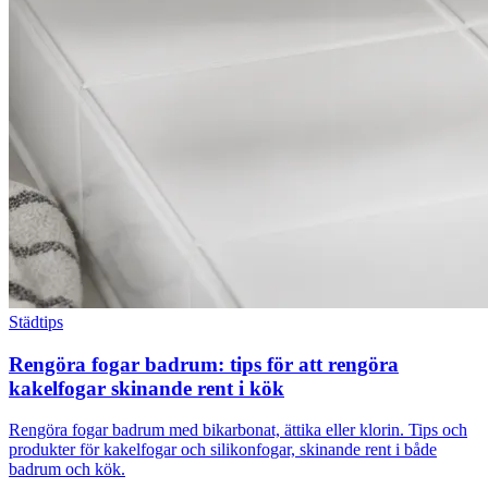
Städtips
Rengöra fogar badrum: tips för att rengöra
kakelfogar skinande rent i kök
Rengöra fogar badrum med bikarbonat, ättika eller klorin. Tips och
produkter för kakelfogar och silikonfogar, skinande rent i både
badrum och kök.