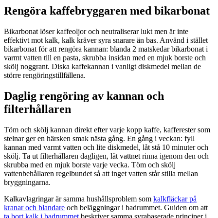
Rengöra kaffebryggaren med bikarbonat
Bikarbonat löser kaffeoljor och neutraliserar lukt men är inte
effektivt mot kalk, kalk kräver syra snarare än bas. Använd i stället
bikarbonat för att rengöra kannan: blanda 2 matskedar bikarbonat i
varmt vatten till en pasta, skrubba insidan med en mjuk borste och
skölj noggrant. Diska kaffekannan i vanligt diskmedel mellan de
större rengöringstillfällena.
Daglig rengöring av kannan och
filterhållaren
Töm och skölj kannan direkt efter varje kopp kaffe, kafferester som
stelnar ger en härsken smak nästa gång. En gång i veckan: fyll
kannan med varmt vatten och lite diskmedel, låt stå 10 minuter och
skölj. Ta ut filterhållaren dagligen, låt vattnet rinna igenom den och
skrubba med en mjuk borste varje vecka. Töm och skölj
vattenbehållaren regelbundet så att inget vatten står stilla mellan
bryggningarna.
Kalkavlagringar är samma hushållsproblem som
kalkfläckar på
kranar och blandare
och beläggningar i badrummet. Guiden om att
ta bort kalk i badrummet
beskriver samma syrabaserade principer i