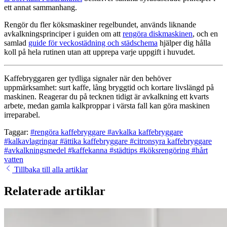
ett annat sammanhang.
Rengör du fler köksmaskiner regelbundet, används liknande
avkalkningsprinciper i guiden om att
rengöra diskmaskinen
, och en
samlad
guide för veckostädning och städschema
hjälper dig hålla
koll på hela rutinen utan att upprepa varje uppgift i huvudet.
Kaffebryggaren ger tydliga signaler när den behöver
uppmärksamhet: surt kaffe, lång bryggtid och kortare livslängd på
maskinen. Reagerar du på tecknen tidigt är avkalkning ett kvarts
arbete, medan gamla kalkproppar i värsta fall kan göra maskinen
irreparabel.
Taggar:
#rengöra kaffebryggare
#avkalka kaffebryggare
#kalkavlagringar
#ättika kaffebryggare
#citronsyra kaffebryggare
#avkalkningsmedel
#kaffekanna
#städtips
#köksrengöring
#hårt
vatten
Tillbaka till alla artiklar
Relaterade artiklar