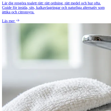
Lär dig rengöra toalett rätt: rätt ordning, rätt medel och hur ofta.
Guide för insida, sits, kalkavlagringar och naturliga alternativ som
ättika och citronsyra.
Läs mer