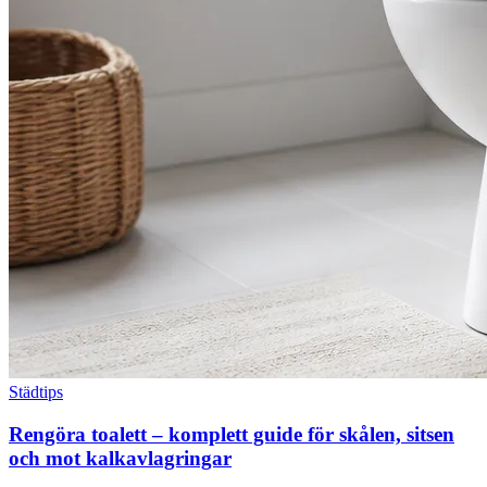
Städtips
Rengöra toalett – komplett guide för skålen, sitsen
och mot kalkavlagringar