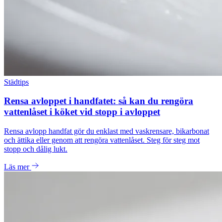
Städtips
Rensa avloppet i handfatet: så kan du rengöra
vattenlåset i köket vid stopp i avloppet
Rensa avlopp handfat gör du enklast med vaskrensare, bikarbonat
och ättika eller genom att rengöra vattenlåset. Steg för steg mot
stopp och dålig lukt.
Läs mer