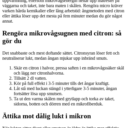
uppvärmning, eftersom mikrovågsenergin hettar upp matrester på
väggarna och taket, inte bara maten i skålen. Rengöra micro kräver
varken hårda kemikalier eller lång arbetstid: ångmetoden med citron
eller ättika löser upp det mesta på fem minuter medan du gör något
annat.
Rengöra mikrovågsugnen med citron: så
gör du
Det snabbaste och mest doftande sättet. Citronsyran löser fett och
neutraliserar lukt, medan ångan mjukar upp inbränd smuts.
Skär en citron i halvor, pressa saften i en mikrovågssäker skål
och lägg ner citronhalvorna.
Tillsätt 2 dl vatten.
Kör på full effekt i 3-5 minuter tills det ångar kraftigt.
Låt stå med luckan stängd i ytterligare 3-5 minuter, ångan
fortsätter lösa upp smutsen.
Ta ut den varma skålen med grytlapp och torka av taket,
sidorna, botten och dörren med en mikrofiberduk.
Ättika mot dålig lukt i mikron