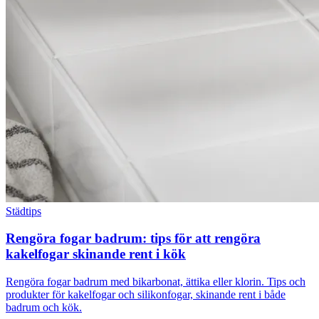
Städtips
Rengöra fogar badrum: tips för att rengöra
kakelfogar skinande rent i kök
Rengöra fogar badrum med bikarbonat, ättika eller klorin. Tips och
produkter för kakelfogar och silikonfogar, skinande rent i både
badrum och kök.