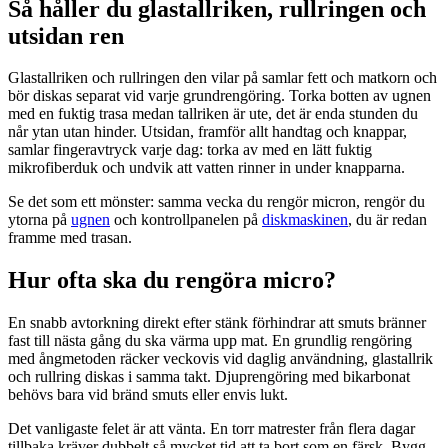
Så håller du glastallriken, rullringen och
utsidan ren
Glastallriken och rullringen den vilar på samlar fett och matkorn och
bör diskas separat vid varje grundrengöring. Torka botten av ugnen
med en fuktig trasa medan tallriken är ute, det är enda stunden du
når ytan utan hinder. Utsidan, framför allt handtag och knappar,
samlar fingeravtryck varje dag: torka av med en lätt fuktig
mikrofiberduk och undvik att vatten rinner in under knapparna.
Se det som ett mönster: samma vecka du rengör micron, rengör du
ytorna på
ugnen
och kontrollpanelen på
diskmaskinen
, du är redan
framme med trasan.
Hur ofta ska du rengöra micro?
En snabb avtorkning direkt efter stänk förhindrar att smuts bränner
fast till nästa gång du ska värma upp mat. En grundlig rengöring
med ångmetoden räcker veckovis vid daglig användning, glastallrik
och rullring diskas i samma takt. Djuprengöring med bikarbonat
behövs bara vid bränd smuts eller envis lukt.
Det vanligaste felet är att vänta. En torr matrester från flera dagar
tillbaka kräver dubbelt så mycket tid att ta bort som en färsk. Bygg