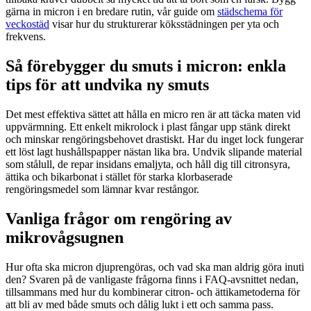
gärna in micron i en bredare rutin, vår guide om
städschema för
veckostäd
visar hur du strukturerar köksstädningen per yta och
frekvens.
Så förebygger du smuts i micron: enkla
tips för att undvika ny smuts
Det mest effektiva sättet att hålla en micro ren är att täcka maten vid
uppvärmning. Ett enkelt mikrolock i plast fångar upp stänk direkt
och minskar rengöringsbehovet drastiskt. Har du inget lock fungerar
ett löst lagt hushållspapper nästan lika bra. Undvik slipande material
som stålull, de repar insidans emaljyta, och håll dig till citronsyra,
ättika och bikarbonat i stället för starka klorbaserade
rengöringsmedel som lämnar kvar restångor.
Vanliga frågor om rengöring av
mikrovågsugnen
Hur ofta ska micron djuprengöras, och vad ska man aldrig göra inuti
den? Svaren på de vanligaste frågorna finns i FAQ-avsnittet nedan,
tillsammans med hur du kombinerar citron- och ättikametoderna för
att bli av med både smuts och dålig lukt i ett och samma pass.