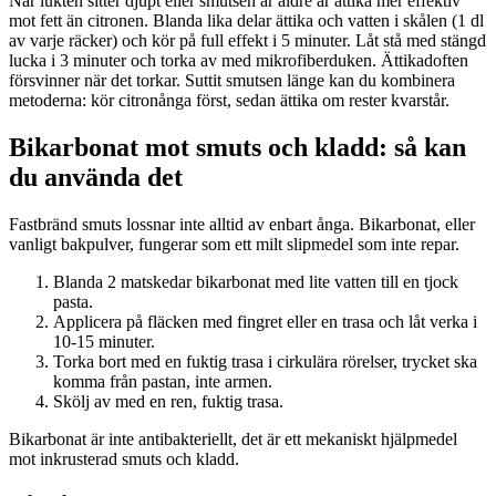
När lukten sitter djupt eller smutsen är äldre är ättika mer effektiv
mot fett än citronen. Blanda lika delar ättika och vatten i skålen (1 dl
av varje räcker) och kör på full effekt i 5 minuter. Låt stå med stängd
lucka i 3 minuter och torka av med mikrofiberduken. Ättikadoften
försvinner när det torkar. Suttit smutsen länge kan du kombinera
metoderna: kör citronånga först, sedan ättika om rester kvarstår.
Bikarbonat mot smuts och kladd: så kan
du använda det
Fastbränd smuts lossnar inte alltid av enbart ånga. Bikarbonat, eller
vanligt bakpulver, fungerar som ett milt slipmedel som inte repar.
Blanda 2 matskedar bikarbonat med lite vatten till en tjock
pasta.
Applicera på fläcken med fingret eller en trasa och låt verka i
10-15 minuter.
Torka bort med en fuktig trasa i cirkulära rörelser, trycket ska
komma från pastan, inte armen.
Skölj av med en ren, fuktig trasa.
Bikarbonat är inte antibakteriellt, det är ett mekaniskt hjälpmedel
mot inkrusterad smuts och kladd.