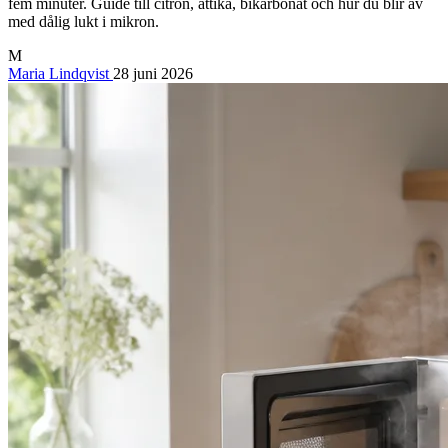
fem minuter. Guide till citron, ättika, bikarbonat och hur du blir av
med dålig lukt i mikron.
M
Maria Lindqvist
28 juni 2026