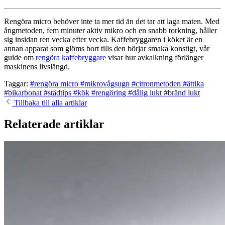
Rengöra micro behöver inte ta mer tid än det tar att laga maten. Med
ångmetoden, fem minuter aktiv mikro och en snabb torkning, håller
sig insidan ren vecka efter vecka. Kaffebryggaren i köket är en
annan apparat som glöms bort tills den börjar smaka konstigt, vår
guide om
rengöra kaffebryggare
visar hur avkalkning förlänger
maskinens livslängd.
Taggar:
#rengöra micro
#mikrovågsugn
#citronmetoden
#ättika
#bikarbonat
#städtips
#kök
#rengöring
#dålig lukt
#bränd lukt
Tillbaka till alla artiklar
Relaterade artiklar